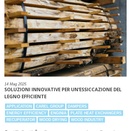
14 Mag 2025
SOLUZIONI INNOVATIVE PER UN’ESSICCAZIONE DEL
LEGNO EFFICIENTE
APPLICATION
CAREL GROUP
DAMPERS
ENERGY EFFICIENCY
ENGINIA
PLATE HEAT EXCHANGERS
RECUPERATOR
WOOD DRYING
WOOD INDUSTRY