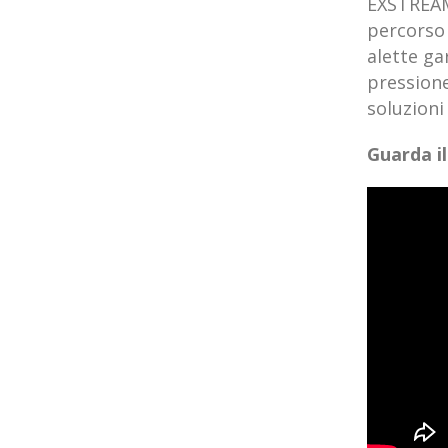
EXSTREAM 
percorso 
alette ga
pressione
soluzioni
Guarda il