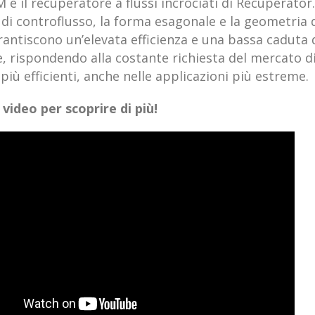
è il recuperatore a flussi incrociati di Recuperator.
di controflusso, la forma esagonale e la geometria 
rantiscono un’elevata efficienza e una bassa caduta 
, rispondendo alla costante richiesta del mercato d
 più efficienti, anche nelle applicazioni più estreme.
 video per scoprire di più!