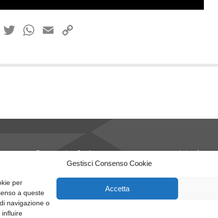
nkedIn
Facebook
Twitter
WhatsApp
Email
Copy
Link
Recuperator S.p.A.
Azienda
Via Valfurva, 13
Applicazioni
Gestisci Consenso Cookie
20027 Rescaldina (Mi), Italy
Recuperatori
P.IVA: 01816030157
Recuperatori
okie per
Accetta
Tel:
T +39.0331.18531
Altri Prodotti
nsenso a queste
Email:
info@recuperator.eu
Enginia
di navigazione o
Codice etico
influire
Legal & Com