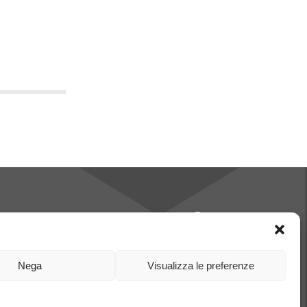
 a Piastre
 Rotativi
Nega
Visualizza le preferenze
pliance