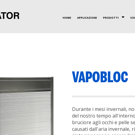
HOME
APPLICAZIONI
PRODOTTI
SO
VALORI
CERTIFICAZIONI
RECUPERATORI A PIAS
INNOVAZIONE
VAPOBLOC
Durante i mesi invernali, no
del nostro tempo all'interno 
bruciore agli occhi e pelle 
causati dall'aria invernale, r