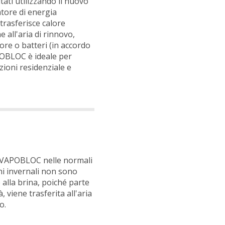
ati utilizzando il nuovo
ore di energia
rasferisce calore
e all'aria di rinnovo,
ore o batteri (in accordo
OBLOC è ideale per
zioni residenziale e
 VAPOBLOC nelle normali
ni invernali non sono
 alla brina, poiché parte
à, viene trasferita all'aria
o.