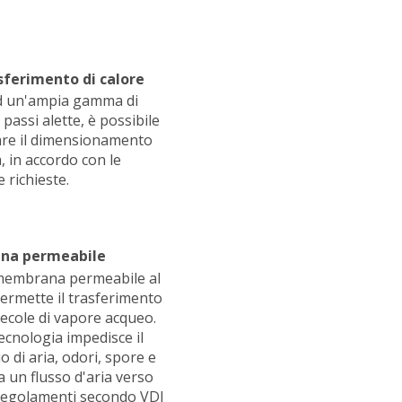
sferimento di calore
d un'ampia gamma di
 passi alette, è possibile
are il dimensionamento
à, in accordo con le
e richieste.
na permeabile
membrana permeabile al
ermette il trasferimento
lecole di vapore acqueo.
ecnologia impedisce il
 di aria, odori, spore e
a un flusso d'aria verso
I regolamenti secondo VDI