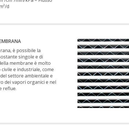
cm³/cm²/min/kPa – Flusso
/m²/d
MEMBRANA
rana, è possibile la
ostante singole e di
 della membrane è molto
 civile e industriale, come
 del settore ambientale e
o dei vapori organici e nel
 reflue.