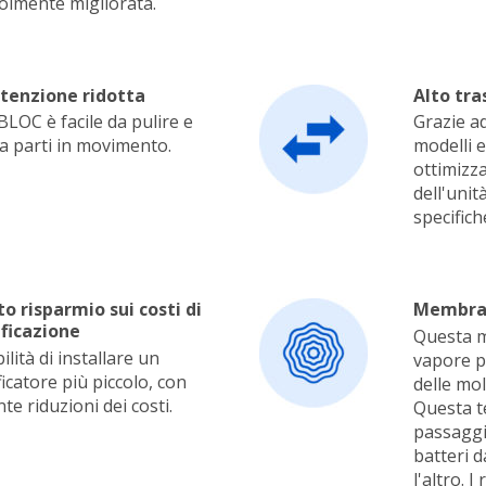
olmente migliorata.
enzione ridotta
Alto tra
LOC è facile da pulire e
Grazie a
a parti in movimento.
modelli e
ottimizz
dell'unit
specifich
to risparmio sui costi di
Membra
ficazione
Questa 
ilità di installare un
vapore p
icatore più piccolo, con
delle mo
nte riduzioni dei costi.
Questa t
passaggio
batteri d
l'altro. 