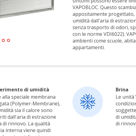
sintomi possono essere limit
VAPOBLOC. Questo scambiat
appositamente progettato, t
umidità dall'aria di estrazion
senza trasporto di odori, sp
con le norme VDI6022). VAP
ambienti come scuole, abita
appartamenti.
erimento di umidità
Brina
e alla speciale membrana
Le unità
gata (Polymer-Membrane),
condizio
umidità sia il calore sono
soggette
riti dall'aria di estrazione
di umidit
ia di rinnovo. La qualità
di rinnov
ria interna viene quindi