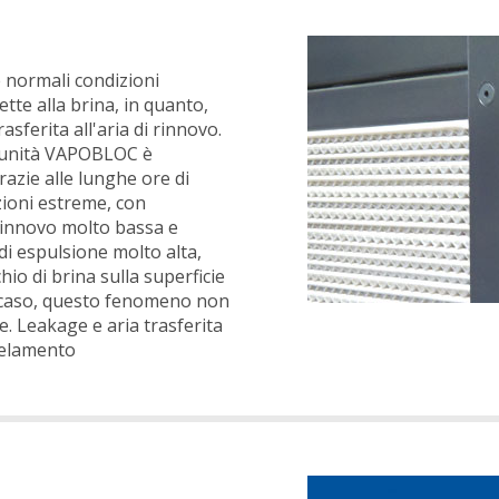
 normali condizioni
tte alla brina, in quanto,
asferita all'aria di rinnovo.
n'unità VAPOBLOC è
razie alle lunghe ore di
ioni estreme, con
 rinnovo molto bassa e
 di espulsione molto alta,
chio di brina sulla superficie
 caso, questo fenomeno non
. Leakage e aria trasferita
ngelamento