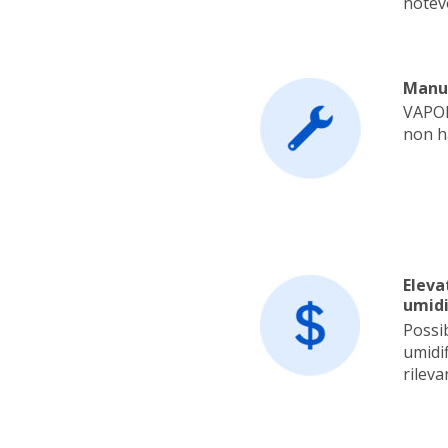
notev
Manut
VAPOB
non h
Eleva
umidi
Possib
umidif
rileva