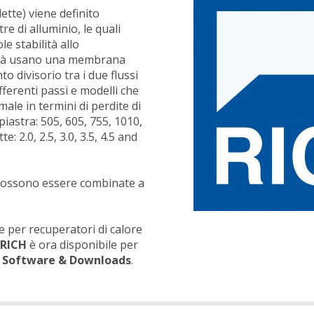
lette) viene definito
re di alluminio, le quali
e stabilità allo
ità usano una membrana
 divisorio tra i due flussi
ifferenti passi e modelli che
ale in termini di perdite di
 piastra: 505, 605, 755, 1010,
: 2.0, 2.5, 3.0, 3.5, 4.5 and
e possono essere combinate a
e per recuperatori di calore
i
RICH
è ora disponibile per
e
Software & Downloads
.