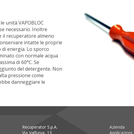
re le unità VAPOBLOC
se necessario. Inoltre
re il recuperatore almeno
conservare intatte le proprie
o di energia. Lo sporco
minato con normale acqua
assima di 60°C. Se
ggiunto del detergente. Non
 alta pressione come
rebbe danneggiare le
Recuperator S.p.A.
Azienda
Via Valfurva, 13
Applicazioni