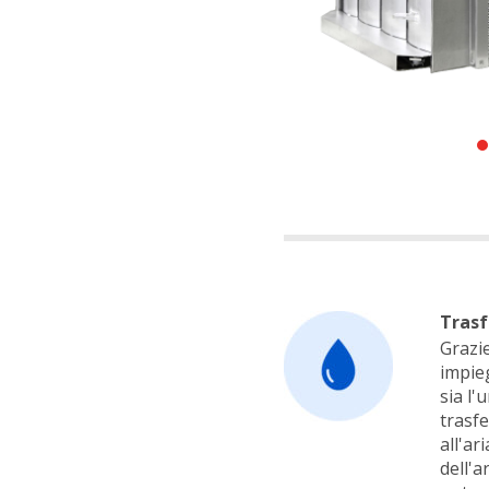
Trasf
Grazi
impie
sia l'
trasfe
all'ar
dell'a