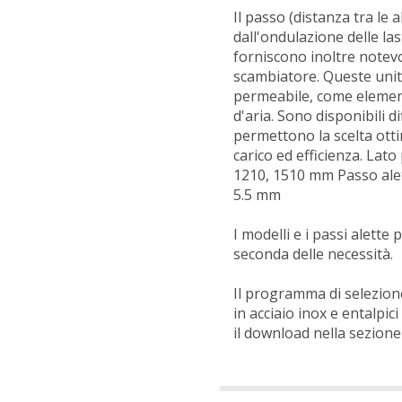
Il passo (distanza tra le a
dall'ondulazione delle last
forniscono inoltre notevol
scambiatore. Queste un
permeabile, come elemento
d'aria. Sono disponibili d
permettono la scelta ottim
carico ed efficienza. Lato
1210, 1510 mm Passo alette
5.5 mm
I modelli e i passi alett
seconda delle necessità.
Il programma di selezion
in acciaio inox e entalpic
il download nella sezion