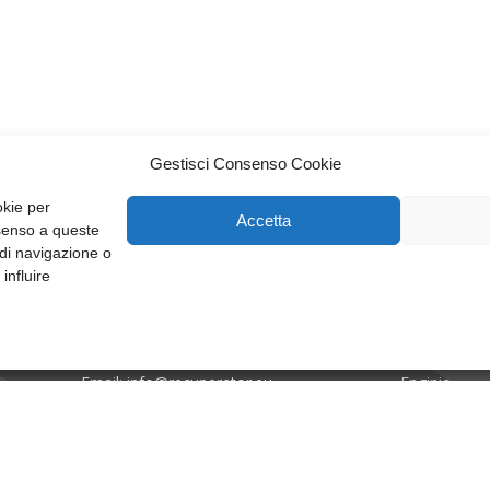
Gestisci Consenso Cookie
okie per
Accetta
nsenso a queste
di navigazione o
influire
Recuperator S.p.A.
Azienda
Via Valfurva, 13
Applicazioni
20027 Rescaldina (Mi), Italy
Recuperatori
P.IVA: 01816030157
Recuperatori
Tel:
T +39.0331.18531
Altri Prodotti
Email:
info@recuperator.eu
Enginia
Codice etico
Legal & Com
Mod. Dlgs 2
ISO Certifica