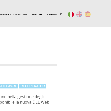
FTWARE & DOWNLOADS
NOTIZIE
AZIENDA
TRE
DOVE SIAMO
RECUPERATORI ROTATIVI
CONTATTACI
LAVORA CON NOI
ALTRI PRODOTTI
ENGINIA
SOFTWARE
RECUPERATOR
one nella gestione degli
isponibile la nuova DLL Web