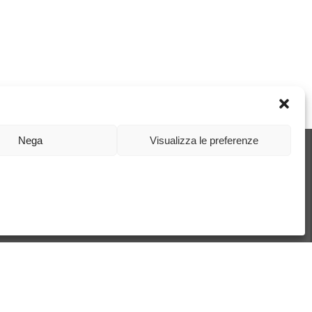
Nega
Visualizza le preferenze
 a Piastre
 Rotativi
pliance
31/2001
tions