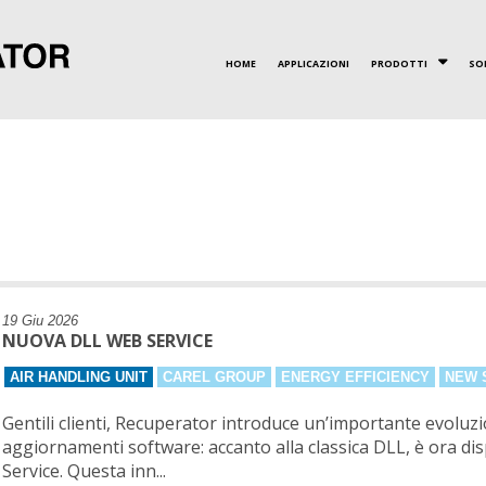
HOME
APPLICAZIONI
PRODOTTI
SO
VALORI
CERTIFICAZIONI
RECUPERATORI A PIAS
INNOVAZIONE
19 Giu 2026
NUOVA DLL WEB SERVICE
AIR HANDLING UNIT
CAREL GROUP
ENERGY EFFICIENCY
NEW 
Gentili clienti, Recuperator introduce un’importante evoluzi
aggiornamenti software: accanto alla classica DLL, è ora d
Service. Questa inn...