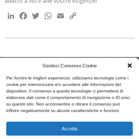
adatto a voi e alle vostre esigenze!
LinkedIn
Facebook
Twitter
WhatsApp
Email
Copy
Link
Gestisci Consenso Cookie
Per fornire le migliori esperienze, utilizziamo tecnologie come i
cookie per memorizzare e/o accedere alle informazioni del
member of CAREL group
dispositivo. Il consenso a queste tecnologie ci permetterà di
elaborare dati come il comportamento di navigazione o ID unici
Recuperator S.p.A.
su questo sito. Non acconsentire o ritirare il consenso può
Via Valfurva, 13
influire negativamente su alcune caratteristiche e funzioni.
20027 Rescaldina (Mi), Italy
P.IVA: 01816030157
Tel:
T +39.0331.18531
Accetta
Email:
info@recuperator.eu