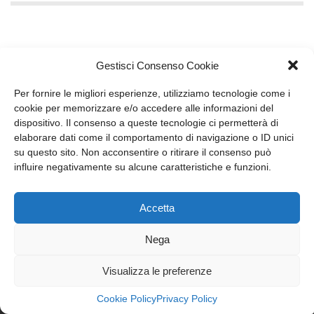
Gestisci Consenso Cookie
Per fornire le migliori esperienze, utilizziamo tecnologie come i
cookie per memorizzare e/o accedere alle informazioni del
dispositivo. Il consenso a queste tecnologie ci permetterà di
member of CAREL group
elaborare dati come il comportamento di navigazione o ID unici
su questo sito. Non acconsentire o ritirare il consenso può
Recuperator S.p.A.
influire negativamente su alcune caratteristiche e funzioni.
Via Valfurva, 13
20027 Rescaldina (Mi), Italy
P.IVA: 01816030157
Accetta
Tel:
T +39.0331.18531
Email:
info@recuperator.eu
Nega
Visualizza le preferenze
Società unipersonale soggetta all’attività di direzione e
Cookie Policy
Privacy Policy
coordinamento di Carel Industries S.p.A.