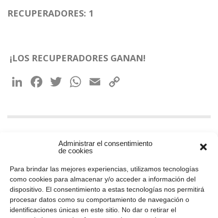
RECUPERADORES: 1
¡LOS RECUPERADORES GANAN!
LinkedIn
Facebook
Twitter
WhatsApp
Email
Copy
Link
Administrar el consentimiento
de cookies
Para brindar las mejores experiencias, utilizamos tecnologías
como cookies para almacenar y/o acceder a información del
dispositivo. El consentimiento a estas tecnologías nos permitirá
member of CAREL group
procesar datos como su comportamiento de navegación o
identificaciones únicas en este sitio. No dar o retirar el
Recuperator S.p.A.