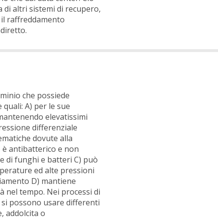
 di altri sistemi di recupero,
 il raffreddamento
diretto.
luminio che possiede
 quali: A) per le sue
 mantenendo elevatissimi
pressione differenziale
ematiche dovute alla
 è antibatterico e non
e di funghi e batteri C) può
perature ed alte pressioni
giamento D) mantiene
tà nel tempo. Nei processi di
 si possono usare differenti
e, addolcita o