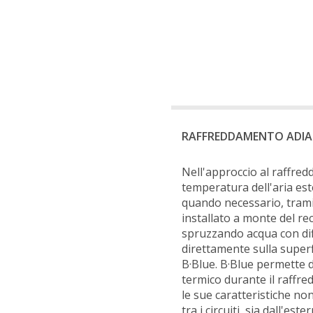
RAFFREDDAMENTO ADIA
Nell'approccio al raffre
temperatura dell'aria es
quando necessario, tramit
installato a monte del r
spruzzando acqua con dif
direttamente sulla superf
B·Blue. B·Blue permette d
termico durante il raffr
le sue caratteristiche no
tra i circuiti, sia dall'est