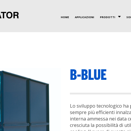
HOME
APPLICAZIONI
PRODOTTI
SO
VALORI
CERTIFICAZIONI
RECUPERATORI A PIAS
INNOVAZIONE
B-BLUE
Lo sviluppo tecnologico ha
sempre più efficienti innal
interna ammessa nei data c
cresciuta la possibilità di uti