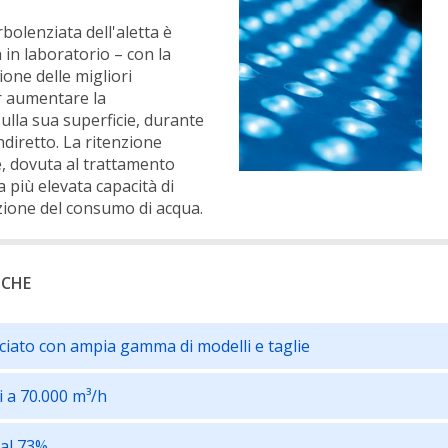
bolenziata dell'aletta è
 in laboratorio – con la
one delle migliori
er aumentare la
sulla sua superficie, durante
ndiretto. La ritenzione
ie, dovuta al trattamento
a più elevata capacità di
zione del consumo di acqua.
ICHE
ociato con ampia gamma di modelli e taglie
i a 70.000 m³/h
al 73%