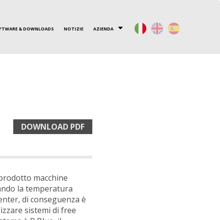
FTWARE & DOWNLOADS
NOTIZIE
AZIENDA
TRE
DOVE SIAMO
RECUPERATORI ROTATIVI
CONTATTACI
LAVORA CON NOI
ALTRI PRODOTTI
ENGINIA
DOWNLOAD PDF
 prodotto macchine
zando la temperatura
enter, di conseguenza è
lizzare sistemi di free