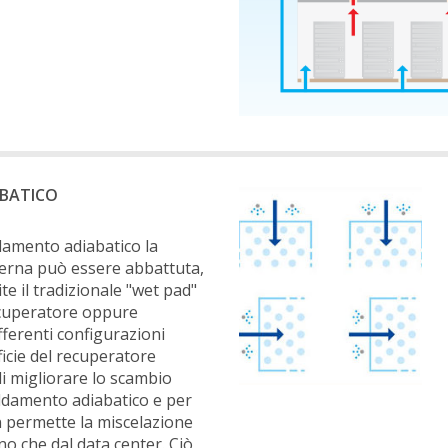
BATICO
ddamento adiabatico la
terna può essere abbattuta,
e il tradizionale "wet pad"
ecuperatore oppure
ferenti configurazioni
icie del recuperatore
i migliorare lo scambio
eddamento adiabatico e per
n permette la miscelazione
erno che dal data center. Ciò