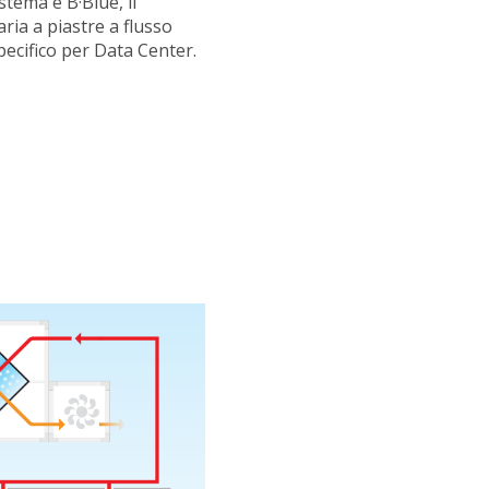
stema è B·Blue, il
ria a piastre a flusso
pecifico per Data Center.