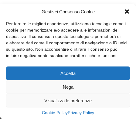
Gestisci Consenso Cookie
Per fornire le migliori esperienze, utilizziamo tecnologie come i
cookie per memorizzare e/o accedere alle informazioni del
dispositivo. Il consenso a queste tecnologie ci permetterà di
elaborare dati come il comportamento di navigazione o ID unici
su questo sito. Non acconsentire o ritirare il consenso può
influire negativamente su alcune caratteristiche e funzioni.
Accetta
Nega
member of CAREL group
Visualizza le preferenze
Recuperator S.p.A.
Cookie Policy
Privacy Policy
Via Valfurva, 13
20027 Rescaldina (Mi), Italy
P.IVA: 01816030157
Tel:
T +39.0331.18531